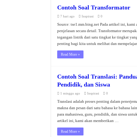
Contoh Soal Transformator
7 hari ago
Inspirasi
0
Source: tse1.mm.bing.net Pada artikel ini, kami
penjelasan secara detail. Transformator merup
tegangan listrik dari satu tingkat ke tingkat y
penting bagi kita untuk melihat dan mempelaja
Read More »
Contoh Soal Translasi: Pand
Pendidik, dan Siswa
1 minggu ago
Inspirasi
0
Translasi adalah proses penting dalam penerjem
makna dan pesan dari satu bahasa ke bahasa lai
para mahasiswa, guru, pendidik, dan siswa untu
artikel ini, kami akan memberikan …
Read More »