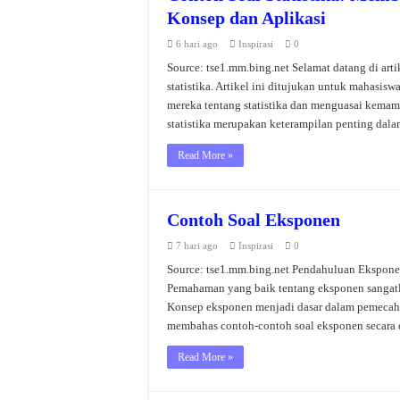
Konsep dan Aplikasi
6 hari ago
Inspirasi
0
Source: tse1.mm.bing.net Selamat datang di art
statistika. Artikel ini ditujukan untuk mahasi
mereka tentang statistika dan menguasai kemam
statistika merupakan keterampilan penting dal
Read More »
Contoh Soal Eksponen
7 hari ago
Inspirasi
0
Source: tse1.mm.bing.net Pendahuluan Ekspone
Pemahaman yang baik tentang eksponen sangatlah
Konsep eksponen menjadi dasar dalam pemecaha
membahas contoh-contoh soal eksponen secara 
Read More »