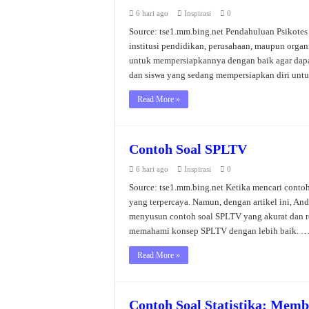
6 hari ago
Inspirasi
0
Source: tse1.mm.bing.net Pendahuluan Psikotes
institusi pendidikan, perusahaan, maupun organ
untuk mempersiapkannya dengan baik agar dapat
dan siswa yang sedang mempersiapkan diri untu
Read More »
Contoh Soal SPLTV
6 hari ago
Inspirasi
0
Source: tse1.mm.bing.net Ketika mencari conto
yang terpercaya. Namun, dengan artikel ini, An
menyusun contoh soal SPLTV yang akurat dan r
memahami konsep SPLTV dengan lebih baik. 
Read More »
Contoh Soal Statistika: Me