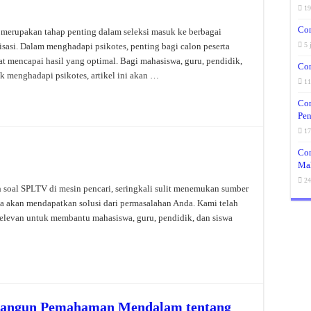
19
Co
 merupakan tahap penting dalam seleksi masuk ke berbagai
isasi. Dalam menghadapi psikotes, penting bagi calon peserta
5 
 mencapai hasil yang optimal. Bagi mahasiswa, guru, pendidik,
Con
k menghadapi psikotes, artikel ini akan …
11
Con
Pen
17
Con
Mah
24
h soal SPLTV di mesin pencari, seringkali sulit menemukan sumber
da akan mendapatkan solusi dari permasalahan Anda. Kami telah
elevan untuk membantu mahasiswa, guru, pendidik, dan siswa
…
mbangun Pemahaman Mendalam tentang