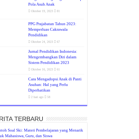
Pola Asuh Anak
Oktober 19, 2023
81
PPG Prajabatan Tahun 2023:
Memperluas Cakrawala
Pendidikan
Oktober 24, 2023
67
Jurnal Pendidikan Indonesia:
Mengembangkan Diri dalam
Sistem Pendidikan 2023
Oktober 16, 2023
61
Cara Mengadopsi Anak di Panti
Asuhan: Hal yang Perlu
Diperhatikan
2 hari ago
58
RITA TERBARU
toh Soal Ski: Materi Pembelajaran yang Menarik
uk Mahasiswa, Guru, dan Siswa