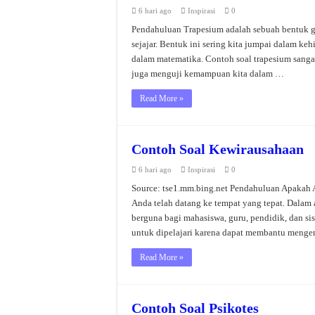
6 hari ago
Inspirasi
0
Pendahuluan Trapesium adalah sebuah bentuk geo
sejajar. Bentuk ini sering kita jumpai dalam ke
dalam matematika. Contoh soal trapesium sang
juga menguji kemampuan kita dalam …
Read More »
Contoh Soal Kewirausahaan
6 hari ago
Inspirasi
0
Source: tse1.mm.bing.net Pendahuluan Apakah An
Anda telah datang ke tempat yang tepat. Dalam
berguna bagi mahasiswa, guru, pendidik, dan s
untuk dipelajari karena dapat membantu men
Read More »
Contoh Soal Psikotes