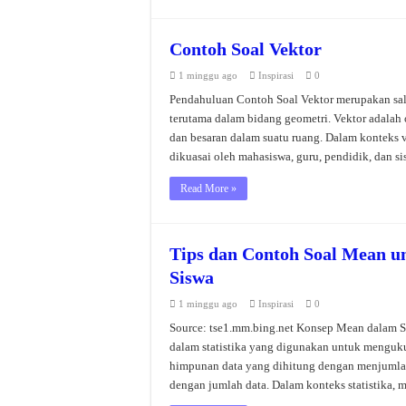
Contoh Soal Vektor
1 minggu ago
Inspirasi
0
Pendahuluan Contoh Soal Vektor merupakan sal
terutama dalam bidang geometri. Vektor adalah
dan besaran dalam suatu ruang. Dalam konteks v
dikuasai oleh mahasiswa, guru, pendidik, dan 
Read More »
Tips dan Contoh Soal Mean u
Siswa
1 minggu ago
Inspirasi
0
Source: tse1.mm.bing.net Konsep Mean dalam Sta
dalam statistika yang digunakan untuk mengukur
himpunan data yang dihitung dengan menjumla
dengan jumlah data. Dalam konteks statistika,